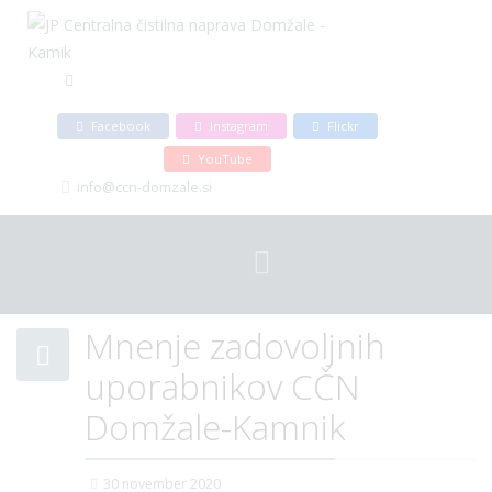
Facebook
Instagram
Flickr
YouTube
info@ccn-domzale.si
Mnenje zadovoljnih
uporabnikov CČN
Domžale-Kamnik
Ko hodiš, pojdi vedno do konca.
30 november 2020